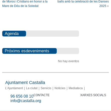
de Moros i Cristians en honor a la
balls amb la celebració de les Danses
Mare de Déu de la Soledat
2025
»
Agenda
Pròxims esdeveniments
No hay eventos
Ajuntament Castalla
L’Ajuntament
La ciutat
Servicis
Noticies
Mediateca
CONTACTE
XARXES SOCIALS
96 656 08 10
info@castalla.org