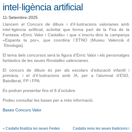
intel·ligència artificial
11-Setembre-2025
Llancem el Concurs
de dibuix i d’il·lustracions valorianes amb
intel·ligència artificial
, activitat que forma part de la Fira de la
Fantasia «Enric Valor i Castalla» i que s´inscriu
dins la
campanya
«Espanta la por», que coordina l´ETNO (Museu Valencià d
´Etnologia).
El tema dels concursos serà la figura d’Enric Valor i els personatges
fantàstics de les seues
Rondalles valencianes
.
El concurs de dibuix és per als escolars d’educació infantil i
primària; i el d’il·lustracions amb IA, per a l’alumnat d’ESO,
Batxillerat, FP i FPA.
Es podran presentar fins el 8 d’octubre.
Podeu consultar les bases per a més informació.
Bases Concurs Valor
«
Castalla finalitza les seues Festes
Castalla reviu les seues tradicions i