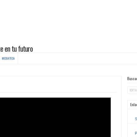
MEDIATECA
Busca
Enla
S
P