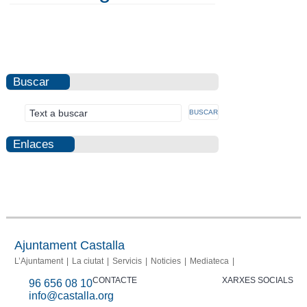
Buscar
Enlaces
Autoliquidacions
Informació
Portal de
Photovoltaic
Punt
Perfil del
Seu
Bústia de
Participa
Fraud
Fons
fotovoltaiques
transparència
Info
d'informació
contratante
Electrònica
Denúncies
report
FSE
Catastral
Ajuntament Castalla
L’Ajuntament
La ciutat
Servicis
Noticies
Mediateca
CONTACTE
XARXES SOCIALS
96 656 08 10
info@castalla.org