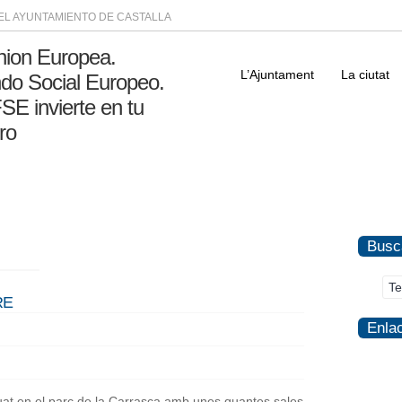
DEL AYUNTAMIENTO DE CASTALLA
L’Ajuntament
La ciutat
Busc
RE
Enla
ituat en el parc de la Carrasca amb unes quantes sales