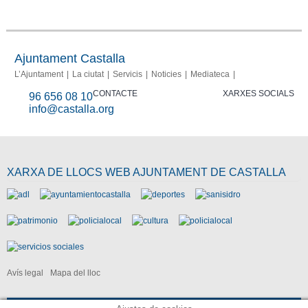
Autoliquidacions
Informació
Portal de
Photovoltaic
Punt
Perfil del
Seu
Bústia de
Participa
Fraud
Fons
fotovoltaiques
transparència
Info
d'informació
contratante
Electrònica
Denúncies
report
FSE
Catastral
Ajuntament Castalla
L’Ajuntament
La ciutat
Servicis
Noticies
Mediateca
CONTACTE
XARXES SOCIALS
96 656 08 10
info@castalla.org
XARXA DE LLOCS WEB AJUNTAMENT DE CASTALLA
Avís legal
Mapa del lloc