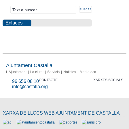
Enlaces
Autoliquidacions
Informació
Portal de
Photovoltaic
Punt
Perfil del
Seu
Bústia de
Participa
Fraud
Fons
fotovoltaiques
transparència
Info
d'informació
contratante
Electrònica
Denúncies
report
FSE
Catastral
Ajuntament Castalla
L’Ajuntament
La ciutat
Servicis
Noticies
Mediateca
CONTACTE
XARXES SOCIALS
96 656 08 10
info@castalla.org
XARXA DE LLOCS WEB AJUNTAMENT DE CASTALLA