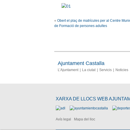
«
Obert el plaç de matrícules per al Centre Muni
de Formació de persones adultes
Ajuntament Castalla
L’Ajuntament
La ciutat
Servicis
Noticies
XARXA DE LLOCS WEB AJUNTA
Avís legal
Mapa del lloc