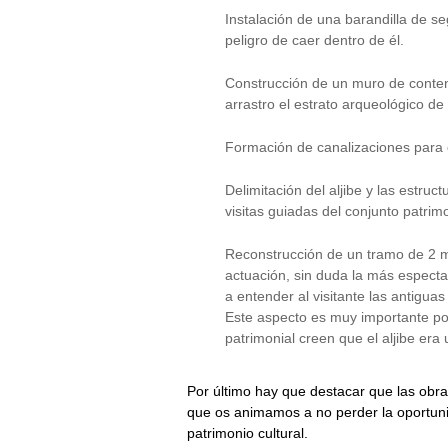
Instalación de una barandilla de segu
peligro de caer dentro de él.
Construcción de un muro de contenció
arrastro el estrato arqueológico de
Formación de canalizaciones para 
Delimitación del aljibe y las estru
visitas guiadas del conjunto patrim
Reconstrucción de un tramo de 2 m d
actuación, sin duda la más espectac
a entender al visitante las antiguas
Este aspecto es muy importante por
patrimonial creen que el aljibe era
Por último hay que destacar que las obras
que os animamos a no perder la oportuni
patrimonio cultural.