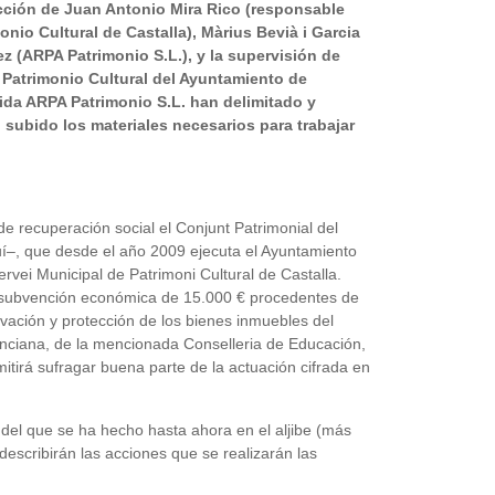
irección de Juan Antonio Mira Rico (responsable
onio Cultural de Castalla), Màrius Bevià i Garcia
z (ARPA Patrimonio S.L.), y la supervisión de
Patrimonio Cultural del Ayuntamiento de
dida ARPA Patrimonio S.L. han delimitado y
 subido los materiales necesarios para trabajar
de recuperación social el Conjunt Patrimonial del
uí–, que desde el año 2009 ejecuta el Ayuntamiento
ervei Municipal de Patrimoni Cultural de Castalla.
a subvención económica de 15.000 € procedentes de
vación y protección de los bienes inmuebles del
enciana, de la mencionada Conselleria de Educación,
itirá sufragar buena parte de la actuación cifrada en
del que se ha hecho hasta ahora en el aljibe (más
describirán las acciones que se realizarán las