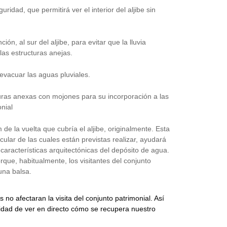
ridad, que permitirá ver el interior del aljibe sin
n, al sur del aljibe, para evitar que la lluvia
 las estructuras anejas.
evacuar las aguas pluviales.
cturas anexas con mojones para su incorporación a las
onial
e la vuelta que cubría el aljibe, originalmente. Esta
ular de las cuales están previstas realizar, ayudará
 características arquitectónicas del depósito de agua.
que, habitualmente, los visitantes del conjunto
 una balsa.
 no afectaran la visita del conjunto patrimonial. Así
dad de ver en directo cómo se recupera nuestro