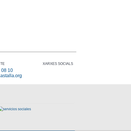
TE
XARXES SOCIALS
 08 10
astalla.org