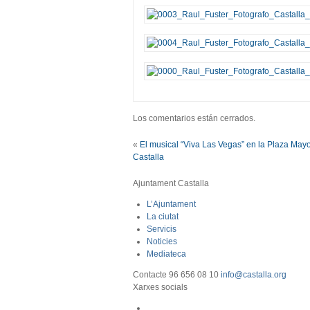
Los comentarios están cerrados.
«
El musical “Viva Las Vegas” en la Plaza May
Castalla
Ajuntament Castalla
L’Ajuntament
La ciutat
Servicis
Noticies
Mediateca
Contacte
96 656 08 10
info@castalla.org
Xarxes socials