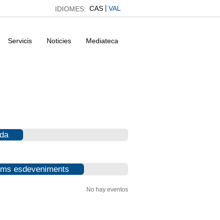
CAS
VAL
IDIOMES:
Servicis
Noticies
Mediateca
da
ims esdeveniments
No hay eventos