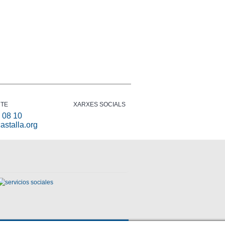
TE
XARXES SOCIALS
 08 10
astalla.org