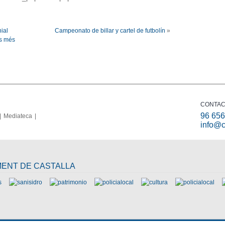
ial
Campeonato de billar y cartel de futbolín
»
ts més
CONTAC
96 656
Mediateca
info@c
MENT DE CASTALLA