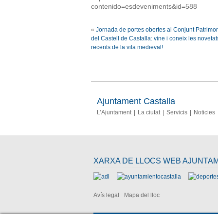
contenido=esdeveniments&id=588
«
Jornada de portes obertes al Conjunt Patrimon
del Castell de Castalla: vine i coneix les noveta
recents de la vila medieval!
Ajuntament Castalla
L’Ajuntament
La ciutat
Servicis
Noticies
XARXA DE LLOCS WEB AJUNTA
Avís legal
Mapa del lloc