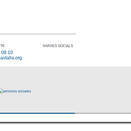
TE
XARXES SOCIALS
 08 10
astalla.org