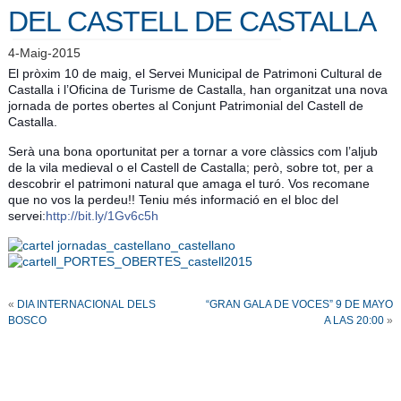
DEL CASTELL DE CASTALLA
4-Maig-2015
El pròxim 10 de maig, el Servei Municipal de Patrimoni Cultural de
Castalla i l’Oficina de Turisme de Castalla, han organitzat una nova
jornada de portes obertes al Conjunt Patrimonial del Castell de
Castalla.
Serà una bona oportunitat per a tornar a vore clàssics com l’aljub
de la vila medieval o el Castell de Castalla; però, sobre tot, per a
descobrir el patrimoni natural que amaga el turó. Vos recomane
que no vos la perdeu!! Teniu més informació en el bloc del
servei:
http://bit.ly/1Gv6c5h
«
DIA INTERNACIONAL DELS
“GRAN GALA DE VOCES” 9 DE MAYO
BOSCO
A LAS 20:00
»