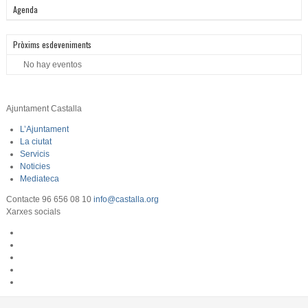
Agenda
Pròxims esdeveniments
No hay eventos
Ajuntament Castalla
L’Ajuntament
La ciutat
Servicis
Noticies
Mediateca
Contacte
96 656 08 10
info@castalla.org
Xarxes socials