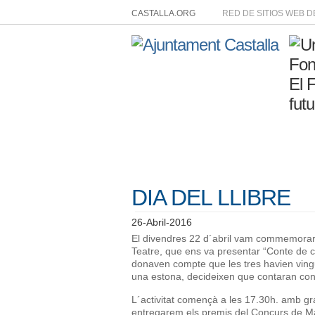
CASTALLA.ORG
RED DE SITIOS WEB 
DIA DEL LLIBRE
26-Abril-2016
El divendres 22 d´abril vam commemorar e
Teatre, que ens va presentar “Conte de co
donaven compte que les tres havien vingu
una estona, decideixen que contaran cont
L´activitat començà a les 17.30h. amb gr
entregarem els premis del Concurs de M