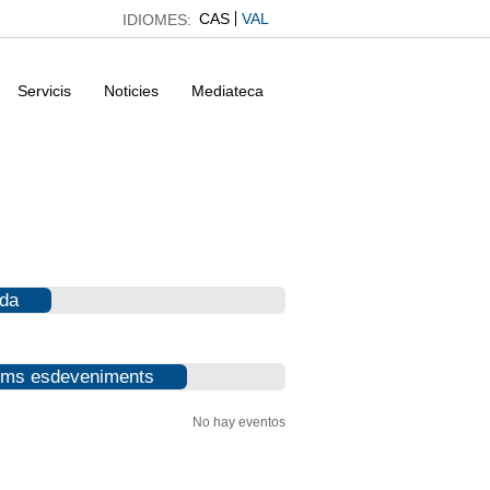
CAS
VAL
IDIOMES:
Servicis
Noticies
Mediateca
da
ims esdeveniments
No hay eventos