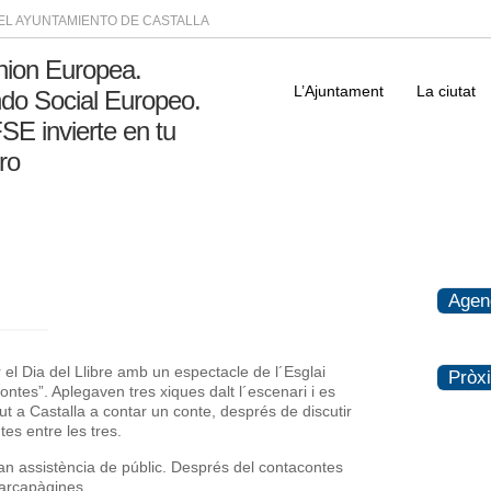
DEL AYUNTAMIENTO DE CASTALLA
L’Ajuntament
La ciutat
Agen
l Dia del Llibre amb un espectacle de l´Esglai
Pròx
ntes”. Aplegaven tres xiques dalt l´escenari i es
t a Castalla a contar un conte, després de discutir
es entre les tres.
an assistència de públic. Després del contacontes
arcapàgines.