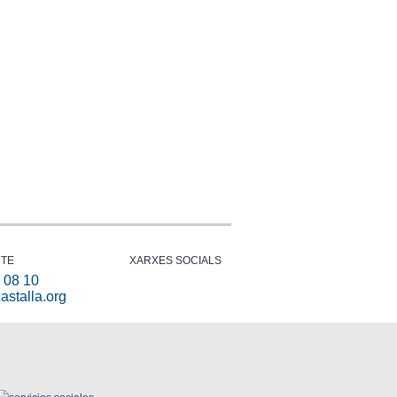
TE
XARXES SOCIALS
 08 10
astalla.org