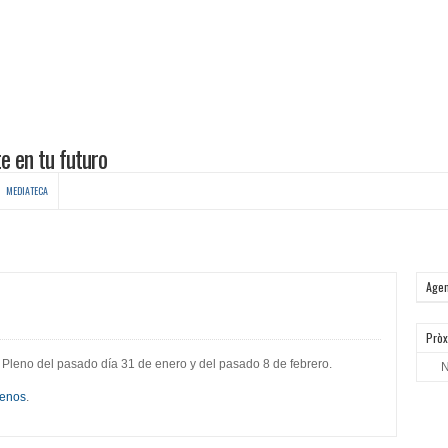
MEDIATECA
Age
Pròx
 Pleno del pasado día 31 de enero y del pasado 8 de febrero.
N
lenos
.