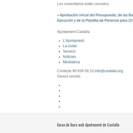
Los comentarios están cerrados.
«
Aprobación inicial del Presupuesto, de las B
Ejecución y de la Plantilla de Personal para 2
Ajuntament Castalla
L’Ajuntament
La ciutat
Servicis
Noticies
Mediateca
Contacte
96 656 08 10
info@castalla.org
Xarxes socials
Xarxa de llocs web Ajuntament de Castalla