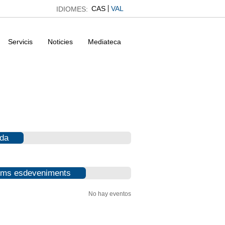
CAS
VAL
IDIOMES:
Servicis
Noticies
Mediateca
da
ims esdeveniments
No hay eventos