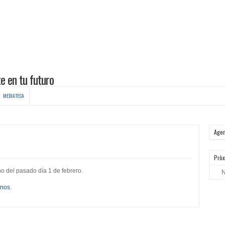
MEDIATECA
Age
Pròx
no del pasado día 1 de febrero.
N
enos
.