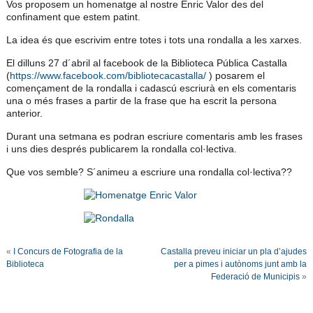
Vos proposem un homenatge al nostre Enric Valor des del
confinament que estem patint.
La idea és que escrivim entre totes i tots una rondalla a les xarxes.
El dilluns 27 d´abril al facebook de la Biblioteca Pública Castalla
(
https://www.facebook.com/bibliotecacastalla/
)
posarem el
començament de la rondalla i cadascú escriurà en els comentaris
una o més frases a partir de la frase que ha escrit la persona
anterior.
Durant una setmana es podran escriure comentaris amb les frases
i uns dies després publicarem la rondalla col·lectiva.
Que vos semble? S´animeu a escriure una rondalla col·lectiva??
«
I Concurs de Fotografia de la
Castalla preveu iniciar un pla d’ajudes
Biblioteca
per a pimes i autònoms junt amb la
Federació de Municipis
»