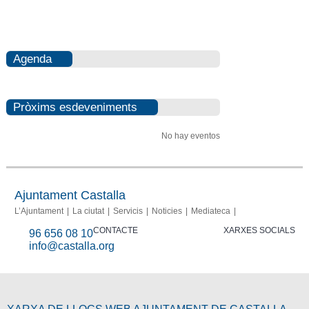
Agenda
Pròxims esdeveniments
No hay eventos
Ajuntament Castalla
L’Ajuntament
La ciutat
Servicis
Noticies
Mediateca
CONTACTE
XARXES SOCIALS
96 656 08 10
info@castalla.org