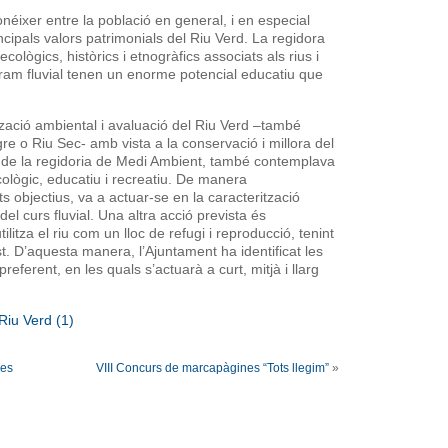
néixer entre la població en general, i en especial
ncipals valors patrimonials del Riu Verd. La regidora
ecològics, històrics i etnogràfics associats als rius i
tram fluvial tenen un enorme potencial educatiu que
ització ambiental i avaluació del Riu Verd –també
 o Riu Sec- amb vista a la conservació i millora del
ó de la regidoria de Medi Ambient, també contemplava
cològic, educatiu i recreatiu. De manera
 objectius, va a actuar-se en la caracterització
el curs fluvial. Una altra acció prevista és
litza el riu com un lloc de refugi i reproducció, tenint
t. D’aquesta manera, l’Ajuntament ha identificat les
referent, en les quals s’actuarà a curt, mitjà i llarg
les
VIII Concurs de marcapàgines “Tots llegim”
»