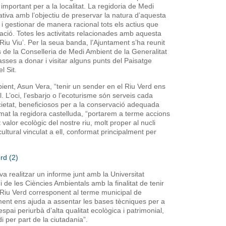
important per a la localitat. La regidoria de Medi
tiva amb l’objectiu de preservar la natura d’aquesta
a i gestionar de manera racional tots els actius que
ació. Totes les activitats relacionades amb aquesta
 Riu Viu’. Per la seua banda, l’Ajuntament s’ha reunit
de la Conselleria de Medi Ambient de la Generalitat
sses a donar i visitar alguns punts del Paisatge
l Sit.
ent, Asun Vera, “tenir un sender en el Riu Verd ens
l. L’oci, l’esbarjo o l’ecoturisme són serveis cada
etat, beneficiosos per a la conservació adequada
mat la regidora castelluda, “portarem a terme accions
t valor ecològic del nostre riu, molt proper al nucli
cultural vinculat a ell, conformat principalment per
 va realitzar un informe junt amb la Universitat
ua i de les Ciències Ambientals amb la finalitat de tenir
l Riu Verd corresponent al terme municipal de
ment ens ajuda a assentar les bases tècniques per a
spai periurbà d’alta qualitat ecològica i patrimonial,
di per part de la ciutadania”.