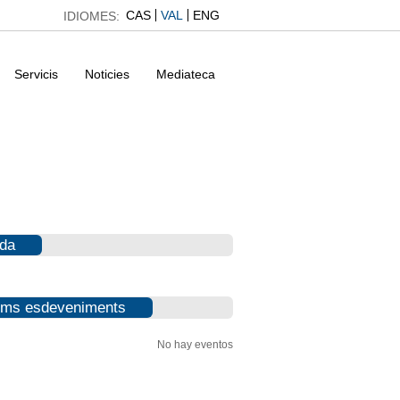
CAS
VAL
ENG
IDIOMES:
Servicis
Noticies
Mediateca
da
ims esdeveniments
No hay eventos