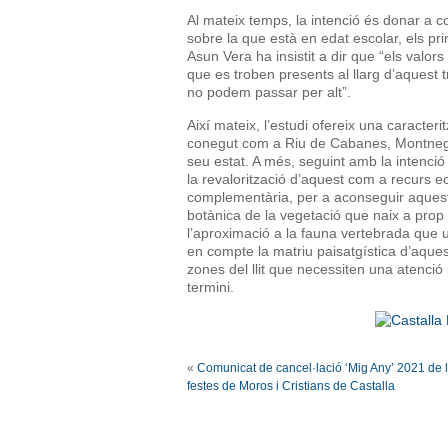
Al mateix temps, la intenció és donar a co
sobre la que està en edat escolar, els pri
Asun Vera ha insistit a dir que “els valors 
que es troben presents al llarg d’aquest 
no podem passar per alt”.
Així mateix, l’estudi ofereix una caracter
conegut com a Riu de Cabanes, Montnegre
seu estat. A més, seguint amb la intenci
la revalorització d’aquest com a recurs e
complementària, per a aconseguir aquests
botànica de la vegetació que naix a prop d
l’aproximació a la fauna vertebrada que uti
en compte la matriu paisatgística d’aques
zones del llit que necessiten una atenció p
termini.
«
Comunicat de cancel·lació ‘Mig Any’ 2021 de 
festes de Moros i Cristians de Castalla