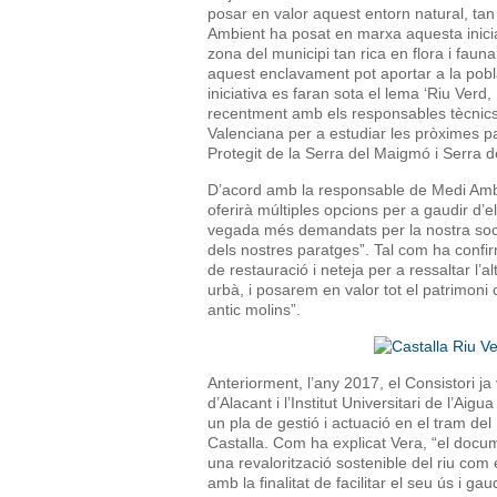
posar en valor aquest entorn natural, tan 
Ambient ha posat en marxa aquesta inicia
zona del municipi tan rica en flora i faun
aquest enclavament pot aportar a la pobl
iniciativa es faran sota el lema ‘Riu Verd,
recentment amb els responsables tècnics 
Valenciana per a estudiar les pròximes pa
Protegit de la Serra del Maigmó i Serra de
D’acord amb la responsable de Medi Ambi
oferirà múltiples opcions per a gaudir d’el
vegada més demandats per la nostra soci
dels nostres paratges”. Tal com ha confir
de restauració i neteja per a ressaltar l’al
urbà, i posarem en valor tot el patrimoni 
antic molins”.
Anteriorment, l’any 2017, el Consistori ja
d’Alacant i l’Institut Universitari de l’Aig
un pla de gestió i actuació en el tram de
Castalla. Com ha explicat Vera, “el docu
una revalorització sostenible del riu com e
amb la finalitat de facilitar el seu ús i gau