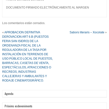
DOCUMENTO FIRMADO ELECTRÓNICAMENTE AL MARGEN
Los comentarios están cerrados.
«
APROBACION DEFINITIVA
Sabors literaris – Xocolate
»
DEROVACION ART 6.B (PUESTOS
FERIA SAN ISIDRO) DE LA
ORDENANZA FISCAL DE LA
REGULADORA DE LA TASA POR
INSTALACIÓN EN TERRENOS DE
USO PÚBLICO LOCAL DE PUESTOS,
BARRACAS, CASETAS DE VENTA,
ESPECTÁCULOS, ATRACCIONES O
RECREOS, INDUSTRIAS
CALLEJERAS Y AMBULANTES Y
RODAJE CINEMATOGRÁFICO.
Agenda
Pròxims esdeveniments