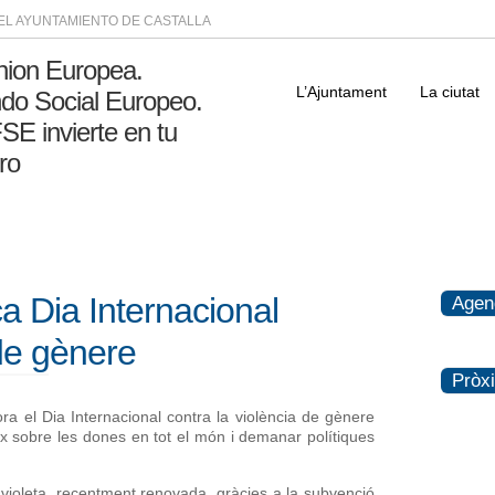
DEL AYUNTAMIENTO DE CASTALLA
L’Ajuntament
La ciutat
ca Dia Internacional
Agen
 de gènere
Pròx
el Dia Internacional contra la violència de gènere
ix sobre les dones en tot el món i demanar polítiques
 violeta, recentment renovada, gràcies a la subvenció