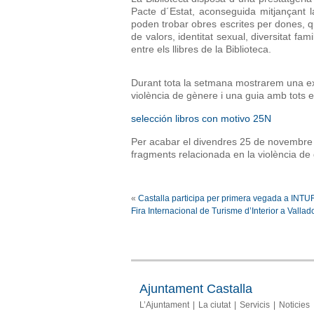
Pacte d´Estat, aconseguida mitjançant l
poden trobar obres escrites per dones, q
de valors, identitat sexual, diversitat fam
entre els llibres de la Biblioteca.
Durant tota la setmana mostrarem una exp
violència de gènere i una guia amb tots e
selección libros con motivo 25N
Per acabar el divendres 25 de novembre a
fragments relacionada en la violència de
«
Castalla participa per primera vegada a INTUR
Fira Internacional de Turisme d’Interior a Vallad
Ajuntament Castalla
L’Ajuntament
La ciutat
Servicis
Noticies