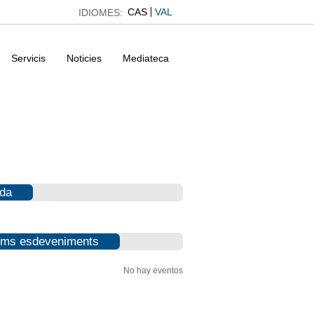
CAS
VAL
IDIOMES:
Servicis
Noticies
Mediateca
da
ims esdeveniments
No hay eventos