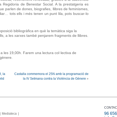
a Regidoria de Benestar Social. A la prestatgeria es
ue parlen de dones, biografies, llibres de feminismes,
iliar… tots ells i més tenen un punt lila, pots buscar-lo
osició bibliogràfica en què la temàtica siga la
lls, a les xarxes també penjarem fragments de llibres.
 les 19,00h. Farem una lectura col·lectiva de
 gènere.
, la
Castalla commemora el 25N amb la programació de
olid
la IV Setmana contra la Violència de Gènere
»
CONTAC
96 656
Mediateca