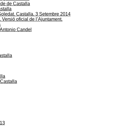
lde de Castalla
stalla
 Soledat. Castalla. 3 Setembre 2014
Versió oficial de l’Ajuntament.
a
 Antonio Candel
stalla
lla
 Castalla
013