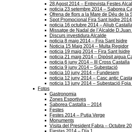
28 Agost 2014 – Entrevista Festes Alca
noticia 23 setembre 2014 – Saborea Ca
Ofrena de flors a la Mare de Déu de la
Spot Promocional Fira Sant Isidre 2014. 
noticia 16 octubre 2014 – Aljub Castall
Missatge de Nadal de l’Alcalde D.Juan
Discurs investidura Alcalde
noticia 8 maig 2014 – Fira Sant Isidre
Noticia 15 Maig 2014 – Multa Regidor
noticia 19 maig 2014 – Fira Sant Isidre
noticia 21 maig 2014 – Dipòsit aigua Ca
noticia 6 juny 2014 – III Cross Castalla
noticia 9 juny 2014 – Subestació
noticia 10 juny 2014 – Fundesem
noticia 12 juny 2014 – Casc antic Casta
noticia 13 juny 2014 – Subestació Foia
Fotos
Gastronomia
Zones Esportives
Saborea Castalla – 2014
Festes
Festes 2014 – Putja Verge
Monuments
Visita del President Fabra – Octubre 2
Fiestas 2014 – Día 1