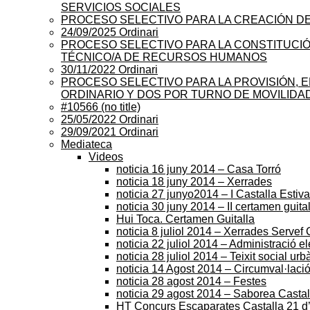
SERVICIOS SOCIALES
PROCESO SELECTIVO PARA LA CREACIÓN DE
24/09/2025 Ordinari
PROCESO SELECTIVO PARA LA CONSTITUCIÓ
TÉCNICO/A DE RECURSOS HUMANOS
30/11/2022 Ordinari
PROCESO SELECTIVO PARA LA PROVISIÓN, E
ORDINARIO Y DOS POR TURNO DE MOVILIDA
#10566 (no title)
25/05/2022 Ordinari
29/09/2021 Ordinari
Mediateca
Videos
noticia 16 juny 2014 – Casa Torró
noticia 18 juny 2014 – Xerrades
noticia 27 junyo2014 – I Castalla Estiva
noticia 30 juny 2014 – II certamen guita
Hui Toca. Certamen Guitalla
noticia 8 juliol 2014 – Xerrades Servef 
noticia 22 juliol 2014 – Administració e
noticia 28 juliol 2014 – Teixit social urb
noticia 14 Agost 2014 – Circumval·lac
noticia 28 agost 2014 – Festes
noticia 29 agost 2014 – Saborea Castal
HT Concurs Escaparates Castalla 21 d