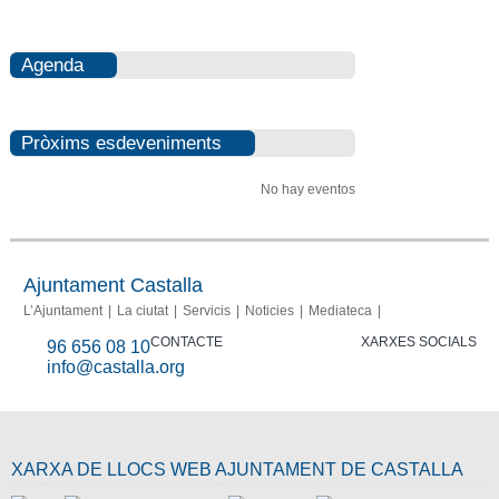
Agenda
Pròxims esdeveniments
No hay eventos
Ajuntament Castalla
L’Ajuntament
La ciutat
Servicis
Noticies
Mediateca
CONTACTE
XARXES SOCIALS
96 656 08 10
info@castalla.org
XARXA DE LLOCS WEB AJUNTAMENT DE CASTALLA