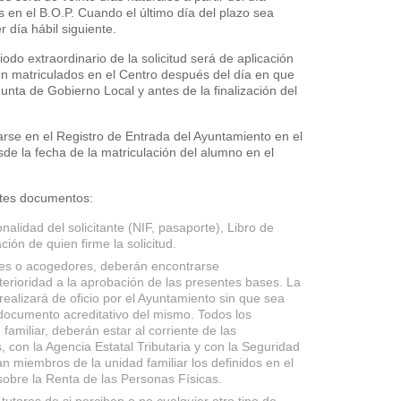
es en el B.O.P. Cuando el último día del plazo sea
 día hábil siguiente.
riodo extraordinario de la solicitud será de aplicación
n matriculados en el Centro después del día en que
unta de Gobierno Local y antes de la finalización del
tarse en el Registro de Entrada del Ayuntamiento en el
sde la fecha de la matriculación del alumno en el
ntes documentos:
alidad del solicitante (NIF, pasaporte), Libro de
ción de quien firme la solicitud.
ores o acogedores, deberán encontrarse
erioridad a la aprobación de las presentes bases. La
ealizará de oficio por el Ayuntamiento sin que sea
documento acreditativo del mismo. Todos los
miliar, deberán estar al corriente de las
s, con la Agencia Estatal Tributaria y con la Seguridad
an miembros de la unidad familiar los definidos en el
sobre la Renta de las Personas Físicas.