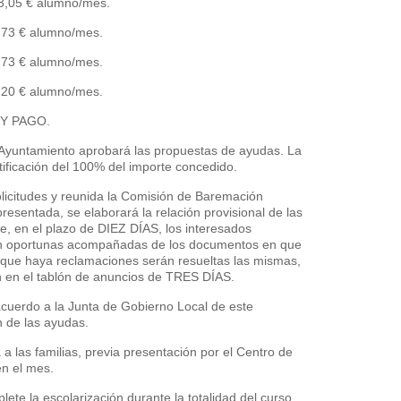
3,05 € alumno/mes.
,73 € alumno/mes.
,73 € alumno/mes.
,20 € alumno/mes.
Y PAGO.
 Ayuntamiento aprobará las propuestas de ayudas. La
ificación del 100% del importe concedido.
olicitudes y reunida la Comisión de Baremación
esentada, se elaborará la relación provisional de las
e, en el plazo de DIEZ DÍAS, los interesados
en oportunas acompañadas de los documentos en que
que haya reclamaciones serán resueltas las mismas,
n en el tablón de anuncios de TRES DÍAS.
cuerdo a la Junta de Gobierno Local de este
 de las ayudas.
a las familias, previa presentación por el Centro de
en el mes.
ete la escolarización durante la totalidad del curso