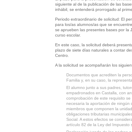
siguiente al de la publicación de las bas
inhábil, se entenderá prorrogado al primer
Periodo extraordinario de solicitud: El pe
para los/as alumnos/as que se encuentre
se aprueben las presentes bases por la J
curso escolar.
En este caso, la solicitud deberá presen
plazo de siete días naturales a contar de
Centro.
A la solicitud se acompañarán los siguie
Documentos que acrediten la person
Familia y, en su caso, la representa
El alumno junto a sus padres, tut
empadronados en Castalla, con ant
comprobación de este requisito se r
necesaria la aportación de ningún 
miembros que componen la unidad fa
obligaciones tributarias municipale
Social. A estos efectos se consider
artículo 82 de la Ley del Impuesto 