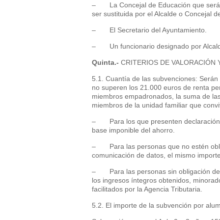
– La Concejal de Educación que será l
ser sustituida por el Alcalde o Concejal d
– El Secretario del Ayuntamiento.
– Un funcionario designado por Alcald
Quinta.-
CRITERIOS DE VALORACIÓN Y
5.1. Cuantía de las subvenciones: Serán 
no superen los 21.000 euros de renta per 
miembros empadronados, la suma de las s
miembros de la unidad familiar que convi
– Para los que presenten declaración de
base imponible del ahorro.
– Para las personas que no estén oblig
comunicación de datos, el mismo importe 
– Para las personas sin obligación de d
los ingresos íntegros obtenidos, minorad
facilitados por la Agencia Tributaria.
5.2. El importe de la subvención por alum