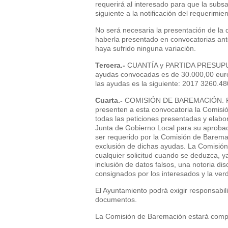
requerirá al interesado para que la subsa
siguiente a la notificación del requerimien
No será necesaria la presentación de la
haberla presentado en convocatorias ant
haya sufrido ninguna variación.
Tercera.-
CUANTÍA y PARTIDA PRESUPUES
ayudas convocadas es de 30.000,00 euros
las ayudas es la siguiente: 2017 3260.48
Cuarta.-
COMISIÓN DE BAREMACIÓN. Para
presenten a esta convocatoria la Comisi
todas las peticiones presentadas y elab
Junta de Gobierno Local para su aprobació
ser requerido por la Comisión de Barema
exclusión de dichas ayudas. La Comisió
cualquier solicitud cuando se deduzca, y
inclusión de datos falsos, una notoria di
consignados por los interesados y la verd
El Ayuntamiento podrá exigir responsabil
documentos.
La Comisión de Baremación estará comp