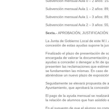
Subvención mensual Aula 0 – 2 años: 15
Subvención mensual Aula 1 – 2 años: 89
Subvención mensual Aula 1 – 3 años: 89
Subvención mensual Aula 2 – 3 años: 55
Sexta.-
APROBACIÓN, JUSTIFICACIÓN 
La Junta de Gobierno Local de este M.I.
concesión de estas ayudas supone la just
Finalizado el plazo de presentación de s
encargada de valorar la documentación pr
ayudas a conceder o denegar a fin de qu
presenten las reclamaciones que estim
se fundamenten las mismas. En caso de 
abriéndose un nuevo plazo de exposició
Seguidamente se elevará propuesta de a
Ayuntamiento, que aprobará la concesión
El pago de la ayuda mensual se realizará 
la relación de alumnos que han asistido 
En el supuesto de que el alumno no compl