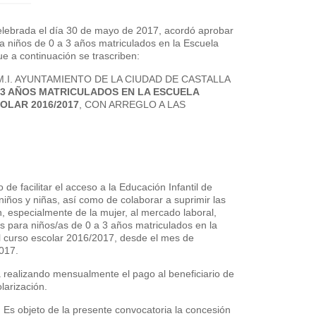
elebrada el día 30 de mayo de 2017, acordó aprobar
a niños de 0 a 3 años matriculados en la Escuela
ue a continuación se trascriben:
M.I. AYUNTAMIENTO DE LA CIUDAD DE CASTALLA
A 3 AÑOS MATRICULADOS EN LA ESCUELA
OLAR 2016/2017
, CON ARREGLO A LAS
 de facilitar el acceso a la Educación Infantil de
 niños y niñas, así como de colaborar a suprimir las
ón, especialmente de la mujer, al mercado laboral,
s para niños/as de 0 a 3 años matriculados en la
al curso escolar 2016/2017, desde el mes de
017.
rá realizando mensualmente el pago al beneficiario de
larización.
objeto de la presente convocatoria la concesión