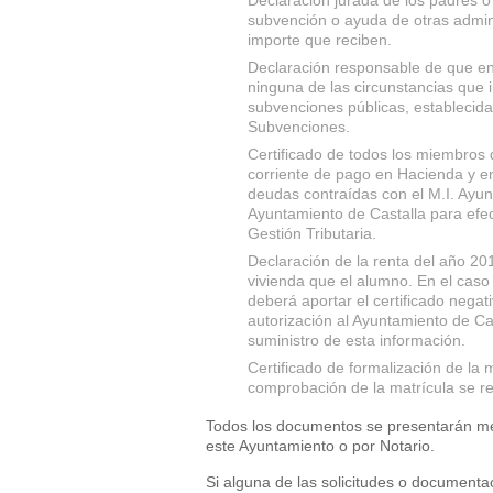
Declaración jurada de los padres o 
subvención o ayuda de otras admini
importe que reciben.
Declaración responsable de que en
ninguna de las circunstancias que 
subvenciones públicas, establecida
Subvenciones.
Certificado de todos los miembros 
corriente de pago en Hacienda y en 
deudas contraídas con el M.I. Ayunt
Ayuntamiento de Castalla para efec
Gestión Tributaria.
Declaración de la renta del año 2
vivienda que el alumno. En el caso 
deberá aportar el certificado nega
autorización al Ayuntamiento de Cast
suministro de esta información.
Certificado de formalización de la m
comprobación de la matrícula se re
Todos los documentos se presentarán med
este Ayuntamiento o por Notario.
Si alguna de las solicitudes o documenta