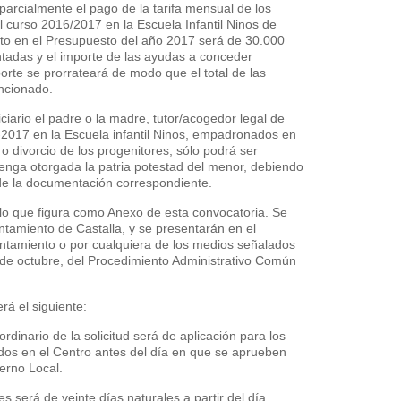
parcialmente el pago de la tarifa mensual de los
l curso 2016/2017 en la Escuela Infantil Ninos de
ecto en el Presupuesto del año 2017 será de 30.000
ntadas y el importe de las ayudas a conceder
rte se prorrateará de modo que el total de las
encionado.
ario el padre o la madre, tutor/acogedor legal de
2017 en la Escuela infantil Ninos, empadronados en
o divorcio de los progenitores, sólo podrá ser
tenga otorgada la patria potestad del menor, debiendo
 de la documentación correspondiente.
elo que figura como Anexo de esta convocatoria. Se
yuntamiento de Castalla, y se presentarán en el
ntamiento o por cualquiera de los medios señalados
1 de octubre, del Procedimiento Administrativo Común
rá el siguiente:
ordinario de la solicitud será de aplicación para los
os en el Centro antes del día en que se aprueben
erno Local.
es será de veinte días naturales a partir del día