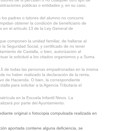
tutores de si perciben o no cualquier otro tipo de
straciones públicas o entidades y, en su caso,
 los padres o tutores del alumno no concurre
impidan obtener la condición de beneficiario de
s en el artículo 13 de la Ley General de
que componen la unidad familiar, de hallarse al
la Seguridad Social, y certificado de no tener
amiento de Castalla, o bien, autorización al
tuar la solicitud a los citados organismos y a Suma
015 de todas las personas empadronadas en la misma
de no haber realizado la declaración de la renta,
tivo de Hacienda. O bien, la correspondiente
alla para solicitar a la Agencia Tributaria el
atrícula en la Escuela Infantil Ninos. La
alizará por parte del Ayuntamiento.
iante original o fotocopia compulsada realizada en
ción aportada contiene alguna deficiencia, se