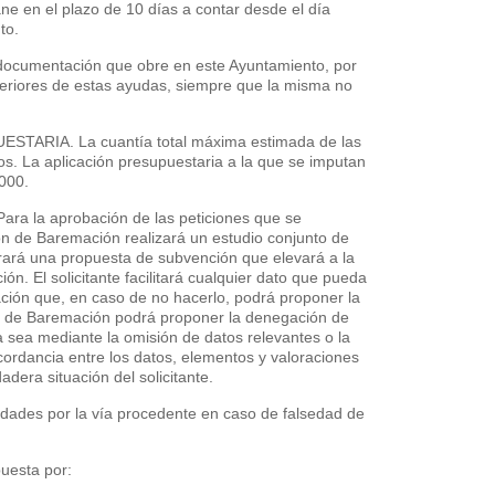
ne en el plazo de 10 días a contar desde el día
to.
 documentación que obre en este Ayuntamiento, por
eriores de estas ayudas, siempre que la misma no
TARIA. La cuantía total máxima estimada de las
. La aplicación presupuestaria a la que se imputan
000.
 la aprobación de las peticiones que se
ón de Baremación realizará un estudio conjunto de
orará una propuesta de subvención que elevará a la
n. El solicitante facilitará cualquier dato que pueda
ción que, en caso de no hacerlo, podrá proponer la
n de Baremación podrá proponer la denegación de
a sea mediante la omisión de datos relevantes o la
scordancia entre los datos, elementos y valoraciones
adera situación del solicitante.
idades por la vía procedente en caso de falsedad de
uesta por: