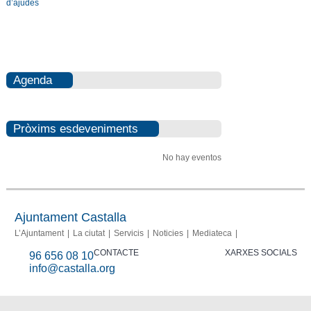
d’ajudes
Agenda
Pròxims esdeveniments
No hay eventos
Ajuntament Castalla
L’Ajuntament
La ciutat
Servicis
Noticies
Mediateca
CONTACTE
XARXES SOCIALS
96 656 08 10
info@castalla.org