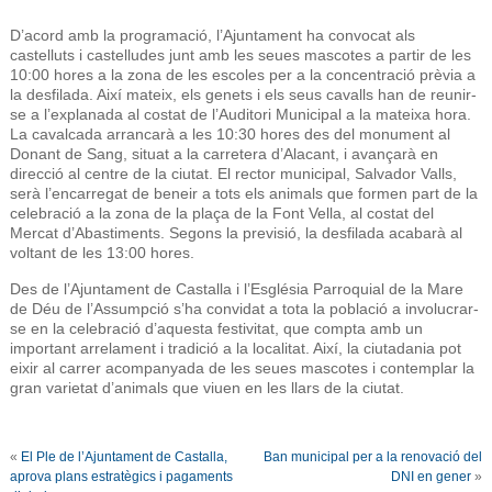
D’acord amb la programació, l’Ajuntament ha convocat als
castelluts i castelludes junt amb les seues mascotes a partir de les
10:00 hores a la zona de les escoles per a la concentració prèvia a
la desfilada. Així mateix, els genets i els seus cavalls han de reunir-
se a l’explanada al costat de l’Auditori Municipal a la mateixa hora.
La cavalcada arrancarà a les 10:30 hores des del monument al
Donant de Sang, situat a la carretera d’Alacant, i avançarà en
direcció al centre de la ciutat. El rector municipal, Salvador Valls,
serà l’encarregat de beneir a tots els animals que formen part de la
celebració a la zona de la plaça de la Font Vella, al costat del
Mercat d’Abastiments. Segons la previsió, la desfilada acabarà al
voltant de les 13:00 hores.
Des de l’Ajuntament de Castalla i l’Església Parroquial de la Mare
de Déu de l’Assumpció s’ha convidat a tota la població a involucrar-
se en la celebració d’aquesta festivitat, que compta amb un
important arrelament i tradició a la localitat. Així, la ciutadania pot
eixir al carrer acompanyada de les seues mascotes i contemplar la
gran varietat d’animals que viuen en les llars de la ciutat.
«
El Ple de l’Ajuntament de Castalla,
Ban municipal per a la renovació del
aprova plans estratègics i pagaments
DNI en gener
»