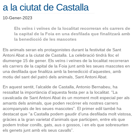
a la ciutat de Castalla
10-Gener-2023
Els veïns i veïnes de la localitat recorreran els carrers de
la capital de la Foia en una desfilada que finalitzarà amb
la benedicció de les mascotes
Els animals seran els protagonistes durant la festivitat de Sant
Antoni Abat a la ciutat de Castalla. La celebració tindrà lloc el
diumenge 15 de gener. Els veïns i veïnes de la localitat recorreran
els carrers de la capital de la Foia junt amb les seues mascotes en
una desfilada que finalitza amb la benedicció d’aquestes, amb
motiu del sant del patró dels animals, Sant Antoni Abat.
En aquest sentit, l’alcalde de Castalla, Antonio Bernabeu, ha
ressaltat la importància d’aquesta festa per a la localitat. “La
cavalcada de Sant Antoni Abat és un moment molt especial per als
amants dels animals, que poden recórrer els nostres carrers
acompanyats de les seues mascotes”. El primer edil també ha
destacat que “a Castalla podem gaudir d’una desfilada molt vistosa,
gràcies a la gran varietat d’animals que participen, entre els que
podem trobar conills, gats, aus o gossos, i en els que sobresurten
els genets junt amb els seus cavalls”.