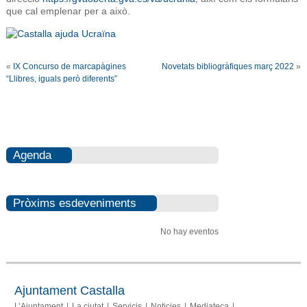
que cal emplenar per a això.
«
IX Concurso de marcapàgines
Novetats bibliogràfiques març 2022
»
“Llibres, iguals però diferents”
Agenda
Pròxims esdeveniments
No hay eventos
Ajuntament Castalla
L’Ajuntament
La ciutat
Servicis
Noticies
Mediateca