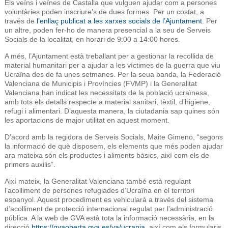
Els veïns i veïnes de Castalla que vulguen ajudar com a persones
voluntàries poden inscriure’s de dues formes. Per un costat, a
través de
l’enllaç publicat a les xarxes socials de l’Ajuntament
. Per
un altre, poden fer-ho de manera presencial a la seu de Serveis
Socials de la localitat, en horari de 9:00 a 14:00 hores.
A més, l’Ajuntament està treballant per a gestionar la recollida de
material humanitari per a ajudar a les víctimes de la guerra que viu
Ucraïna des de fa unes setmanes. Per la seua banda, la Federació
Valenciana de Municipis i Províncies (FVMP) i la Generalitat
Valenciana han indicat les necessitats de la població ucraïnesa,
amb tots els detalls respecte a material sanitari, tèxtil, d’higiene,
refugi i alimentari. D’aquesta manera, la ciutadania sap quines són
les aportacions de major utilitat en aquest moment.
D’acord amb la regidora de Serveis Socials, Maite Gimeno, “segons
la informació de què disposem, els elements que més poden ajudar
ara mateixa són els productes i aliments bàsics, així com els de
primers auxilis”.
Així mateix, la Generalitat Valenciana també està regulant
l’acolliment de persones refugiades d’Ucraïna en el territori
espanyol. Aquest procediment es vehicularà a través del sistema
d’acolliment de protecció internacional regulat per l’administració
pública. A la web de GVA està tota la informació necessària, en la
direcció
https://gvaoberta.gva.es/va/ucrania
, així com els formularis