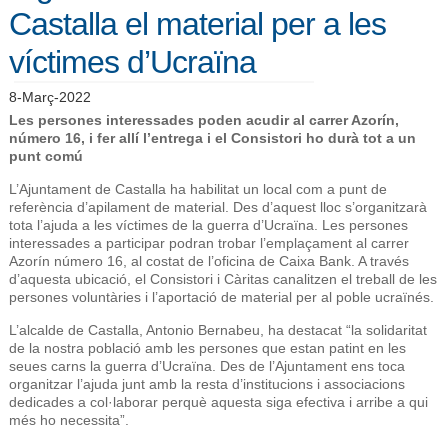
Castalla el material per a les
víctimes d’Ucraïna
8-Març-2022
Les persones interessades poden acudir al carrer Azorín,
número 16, i fer allí l’entrega i el Consistori ho durà tot a un
punt comú
L’Ajuntament de Castalla ha habilitat un local com a punt de
referència d’apilament de material. Des d’aquest lloc s’organitzarà
tota l’ajuda a les víctimes de la guerra d’Ucraïna. Les persones
interessades a participar podran trobar l’emplaçament al carrer
Azorín número 16, al costat de l’oficina de Caixa Bank. A través
d’aquesta ubicació, el Consistori i Càritas canalitzen el treball de les
persones voluntàries i l’aportació de material per al poble ucraïnés.
L’alcalde de Castalla, Antonio Bernabeu, ha destacat “la solidaritat
de la nostra població amb les persones que estan patint en les
seues carns la guerra d’Ucraïna. Des de l’Ajuntament ens toca
organitzar l’ajuda junt amb la resta d’institucions i associacions
dedicades a col·laborar perquè aquesta siga efectiva i arribe a qui
més ho necessita”.