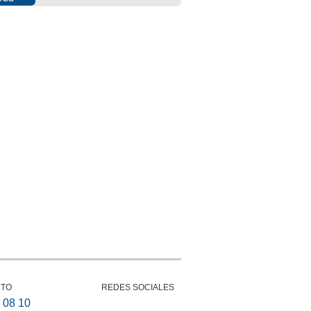
Photovoltaic
Fraud
Info
report
CTO
REDES SOCIALES
 08 10