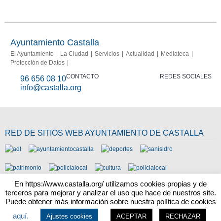
Photovoltaic
Fraud
Info
report
Ayuntamiento Castalla
El Ayuntamiento
La Ciudad
Servicios
Actualidad
Mediateca
Protección de Datos
CONTACTO
REDES SOCIALES
96 656 08 10
info@castalla.org
RED DE SITIOS WEB AYUNTAMIENTO DE CASTALLA
En https://www.castalla.org/ utilizamos cookies propias y de
terceros para mejorar y analizar el uso que hace de nuestros site.
Puede obtener más información sobre nuestra política de cookies
Aviso legal
Política de Privacidad
Política de cookies
Mapa del sitio
aquí.
Ajustes cookies
ACEPTAR
RECHAZAR