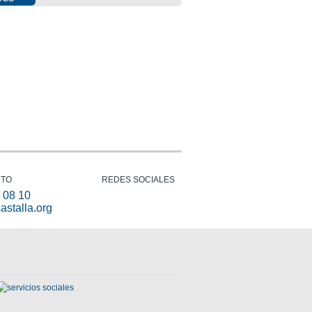
Photovoltaic
Fraud
Info
report
CTO
REDES SOCIALES
 08 10
astalla.org