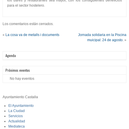
los bares y restaurantes sea mayor, con los consiguientes beneficios
para el sector hostelero.
Los comentarios están cerrados.
«
La cosa va de metalls i documents
Jornada solidaria en la Piscina
muicipal: 24 de agosto.
»
Agenda
Próximos eventos
No hay eventos
Ayuntamiento Castalla
El Ayuntamiento
La Ciudad
Servicios
Actualidad
Mediateca