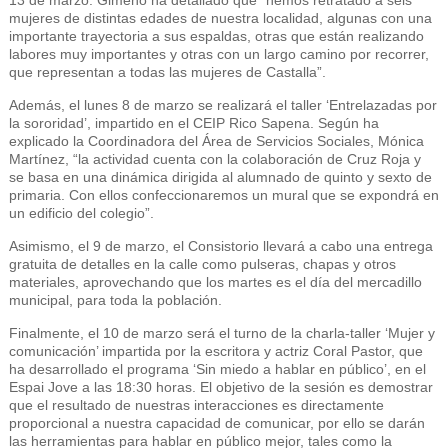
13 de marzo. Gimeno ha detallado que “hemos retratado a seis
mujeres de distintas edades de nuestra localidad, algunas con una
importante trayectoria a sus espaldas, otras que están realizando
labores muy importantes y otras con un largo camino por recorrer,
que representan a todas las mujeres de Castalla”.
Además, el lunes 8 de marzo se realizará el taller ‘Entrelazadas por
la sororidad’, impartido en el CEIP Rico Sapena. Según ha
explicado la Coordinadora del Área de Servicios Sociales, Mónica
Martínez, “la actividad cuenta con la colaboración de Cruz Roja y
se basa en una dinámica dirigida al alumnado de quinto y sexto de
primaria. Con ellos confeccionaremos un mural que se expondrá en
un edificio del colegio”.
Asimismo, el 9 de marzo, el Consistorio llevará a cabo una entrega
gratuita de detalles en la calle como pulseras, chapas y otros
materiales, aprovechando que los martes es el día del mercadillo
municipal, para toda la población.
Finalmente, el 10 de marzo será el turno de la charla-taller ‘Mujer y
comunicación’ impartida por la escritora y actriz Coral Pastor, que
ha desarrollado el programa ‘Sin miedo a hablar en público’, en el
Espai Jove a las 18:30 horas. El objetivo de la sesión es demostrar
que el resultado de nuestras interacciones es directamente
proporcional a nuestra capacidad de comunicar, por ello se darán
las herramientas para hablar en público mejor, tales como la