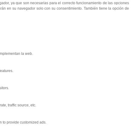
egador, ya que son necesarias para el correcto funcionamiento de las opciones
narán en su navegador solo con su consentimiento. También tiene la opción de
complementan la web.
features.
itors.
e, traffic source, etc.
on to provide customized ads.