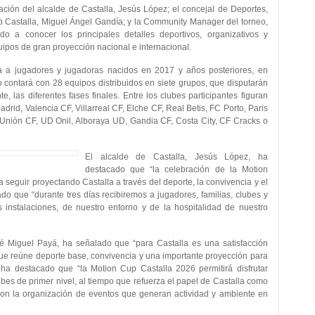
ación del alcalde de Castalla, Jesús López; el concejal de Deportes,
p Castalla, Miguel Ángel Gandía; y la Community Manager del torneo,
 a conocer los principales detalles deportivos, organizativos y
ipos de gran proyección nacional e internacional.
a a jugadores y jugadoras nacidos en 2017 y años posteriores, en
o contará con 28 equipos distribuidos en siete grupos, que disputarán
te, las diferentes fases finales. Entre los clubes participantes figuran
rid, Valencia CF, Villarreal CF, Elche CF, Real Betis, FC Porto, Paris
 Unión CF, UD Onil, Alboraya UD, Gandia CF, Costa City, CF Cracks o
El alcalde de Castalla, Jesús López, ha
destacado que “la celebración de la Motion
seguir proyectando Castalla a través del deporte, la convivencia y el
ado que “durante tres días recibiremos a jugadores, familias, clubes y
s instalaciones, de nuestro entorno y de la hospitalidad de nuestro
sé Miguel Payá, ha señalado que “para Castalla es una satisfacción
 que reúne deporte base, convivencia y una importante proyección para
 ha destacado que “la Motion Cup Castalla 2026 permitirá disfrutar
lubes de primer nivel, al tiempo que refuerza el papel de Castalla como
con la organización de eventos que generan actividad y ambiente en