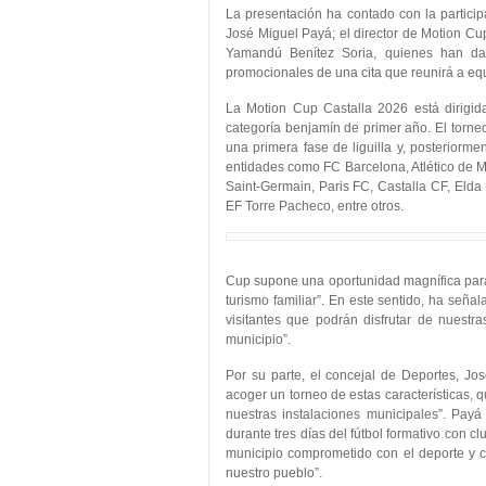
La presentación ha contado con la particip
José Miguel Payá; el director de Motion Cu
Yamandú Benítez Soria, quienes han dado
promocionales de una cita que reunirá a equ
La Motion Cup Castalla 2026 está dirigid
categoría benjamín de primer año. El torne
una primera fase de liguilla y, posteriormen
entidades como FC Barcelona, Atlético de Mad
Saint-Germain, Paris FC, Castalla CF, Elda
EF Torre Pacheco, entre otros.
Cup supone una oportunidad magnífica para 
turismo familiar”. En este sentido, ha señal
visitantes que podrán disfrutar de nuestra
municipio”.
Por su parte, el concejal de Deportes, Jo
acoger un torneo de estas características,
nuestras instalaciones municipales”. Payá
durante tres días del fútbol formativo con c
municipio comprometido con el deporte y 
nuestro pueblo”.