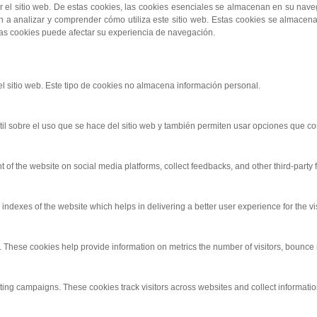
or el sitio web. De estas cookies, las cookies esenciales se almacenan en su nav
n a analizar y comprender cómo utiliza este sitio web. Estas cookies se almace
tas cookies puede afectar su experiencia de navegación.
l sitio web. Este tipo de cookies no almacena información personal.
til sobre el uso que se hace del sitio web y también permiten usar opciones que 
nt of the website on social media platforms, collect feedbacks, and other third-party 
exes of the website which helps in delivering a better user experience for the vis
 These cookies help provide information on metrics the number of visitors, bounce rat
ting campaigns. These cookies track visitors across websites and collect informati