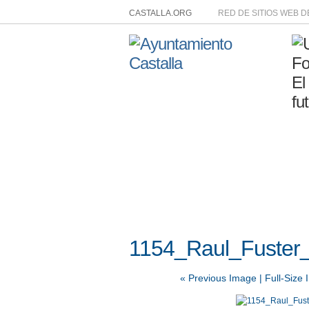
CASTALLA.ORG
RED DE SITIOS WEB 
1154_Raul_Fuster_
« Previous Image |
Full-Size