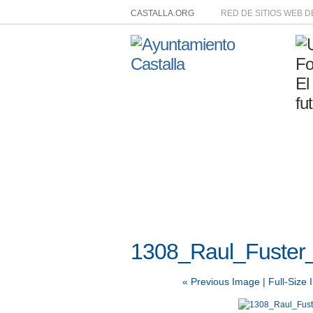
CASTALLA.ORG
RED DE SITIOS WEB 
1308_Raul_Fuster_
« Previous Image |
Full-Size