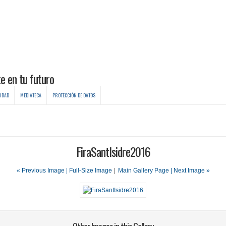
IDAD
MEDIATECA
PROTECCIÓN DE DATOS
FiraSantIsidre2016
« Previous Image |
Full-Size Image
|
Main Gallery Page
| Next Image »